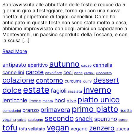
Sopravvissuta alle abbuffate delle feste e reduce da 5
giorni in giro a festeggiare, torno qui con una nuova
ricetta: il polpettone di fagioli cannellini. Come ho
anticipato in queste feste non sono stata molto a casa,
abbiamo improvvisato con degli amici un capodanno a
Montevarchi, un paesino sperduto della Toscana, e con
la scusa […]
Read More
autunno
antipasto
aperitivo
cannella
cacao
carote
cannellini
ceci
cavolfiore
cena
cetrioli
cioccolato
colazione
dessert
contorno
curcuma
curry
estate
inverno
dolce
fagioli
insalata
piatto unico
lenticchie
noci
olive
limone
menta
primo piatto
primavera
pranzo
ricetta
pomodorini
secondo
snack
spuntino
vegana
scalogno
salvia
succo
vegan
tofu
zenzero
vegano
zucca
tofu vellutato