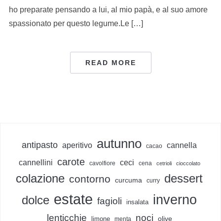
ho preparate pensando a lui, al mio papà, e al suo amore
spassionato per questo legume.Le […]
READ MORE
autunno
antipasto
aperitivo
cannella
cacao
carote
cannellini
ceci
cavolfiore
cena
cetrioli
cioccolato
colazione
dessert
contorno
curcuma
curry
estate
inverno
dolce
fagioli
insalata
lenticchie
noci
olive
limone
menta