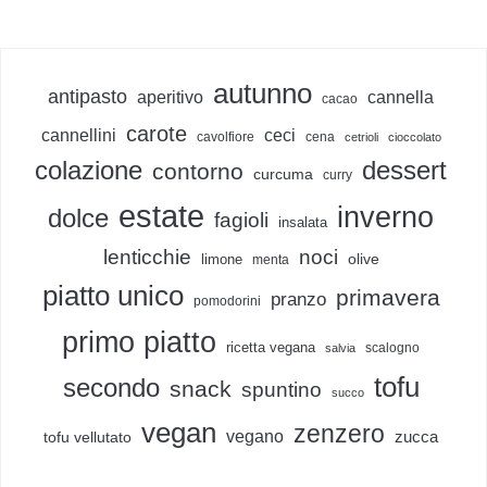
autunno
antipasto
aperitivo
cannella
cacao
carote
cannellini
ceci
cavolfiore
cena
cetrioli
cioccolato
colazione
dessert
contorno
curcuma
curry
estate
inverno
dolce
fagioli
insalata
lenticchie
noci
olive
limone
menta
piatto unico
primavera
pranzo
pomodorini
primo piatto
ricetta vegana
scalogno
salvia
tofu
secondo
snack
spuntino
succo
vegan
zenzero
vegano
zucca
tofu vellutato