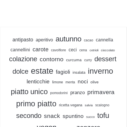
autunno
antipasto
aperitivo
cannella
cacao
carote
cannellini
ceci
cavolfiore
cena
cetrioli
cioccolato
colazione
dessert
contorno
curcuma
curry
estate
inverno
dolce
fagioli
insalata
lenticchie
noci
olive
limone
menta
piatto unico
primavera
pranzo
pomodorini
primo piatto
ricetta vegana
scalogno
salvia
tofu
secondo
snack
spuntino
succo