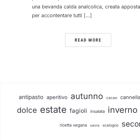
una bevanda calda analcolica, creata appost
per accontentare tutti […]
READ MORE
autunno
antipasto
aperitivo
cannell
cacao
estate
inverno
dolce
fagioli
insalata
seco
ricetta vegana
scalogno
salvia