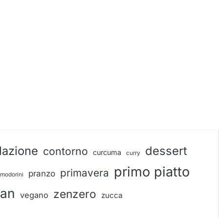
lazione
dessert
contorno
curcuma
curry
primo piatto
primavera
pranzo
modorini
gan
zenzero
vegano
zucca