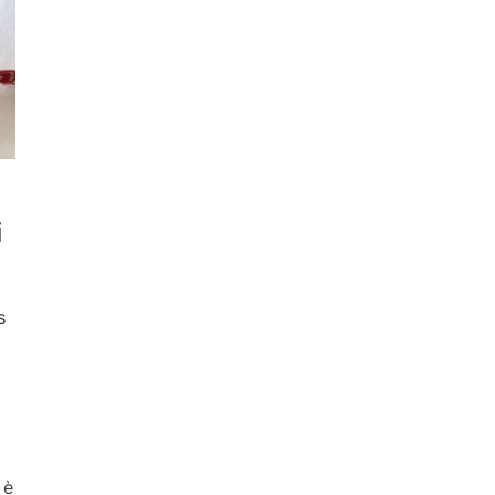
i
s
 è