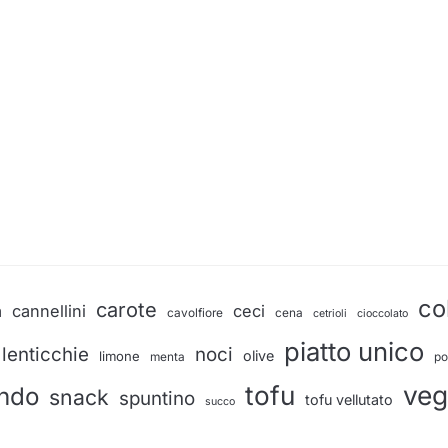
a
co
carote
a
cannellini
ceci
cavolfiore
cena
cetrioli
cioccolato
piatto unico
lenticchie
noci
olive
limone
menta
po
ve
tofu
ndo
snack
spuntino
tofu vellutato
succo